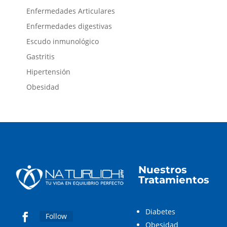
Enfermedades Articulares
Enfermedades digestivas
Escudo inmunológico
Gastritis
Hipertensión
Obesidad
Nuestros
Tratamientos
Diabetes
Follow
Obesidad