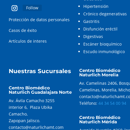
Hipertensión
Follow
Crónico degenerativas
Protección de datos personales
Gastritis
Disfunción eréctil
Casos de éxito
Digestivas
Artículos de interes
Escáner bioquímico
Escudo inmunológico
Nuestras Sucursales
Centro Biomédico
Naturlich Morelia
Av. Camelinas 2406, Bosq
Centro Biomédico
Camelinas, Morelia, Mich
Naturlich Guadalajara Norte
contacto@naturlichamt.c
Av. Ávila Camacho 3255
Teléfono:
44 34 54 00 94
interior 6, Plaza Ubika
Camacho,
Centro Biomédico
Zapopan Jalisco.
Naturlich Mérida
contacto@naturlichamt.com