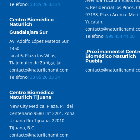
Avenida Yucatán #360, loc
Teléfono:
33 85 26 33 34
5, Residencial los Pinos, C
97138, Plaza Aruma. Méri
Centro Biomédico
Yucatán.
Naturlich
contacto@naturlichamt.c
Guadalajara Sur
Teléfono:
999 454 41 00
Av. Adolfo López Mateos Sur
1450,
¡Próximamente! Centr
local 6, Plaza las Villas,
Biomédico Naturlich
Puebla
Tlajomulco de Zúñiga, Jal.
contacto@naturlichamt.com
contacto@naturlichamt.c
Teléfono:
33 85 26 33 34
Centro Biomédico
Naturlich Tijuana
New City Medical Plaza, P.º del
Centenario 9580-Int 2201, Zona
Urbana Rio Tijuana, 22010
Tijuana, B.C.
contacto@naturlichamt.com