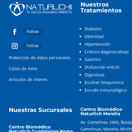
Nuestros
Tratamientos
Diabetes
Follow
Obesidad
Hipertensión
Follow
Crónico degenerativas
Protección de datos personales
Gastritis
Disfunción eréctil
Casos de éxito
Digestivas
Artículos de interes
Escáner bioquímico
Escudo inmunológico
Nuestras Sucursales
Centro Biomédico
Naturlich Morelia
Av. Camelinas 2406, Bosq
Centro Biomédico
Camelinas, Morelia, Mich
Naturlich Guadalajara Norte