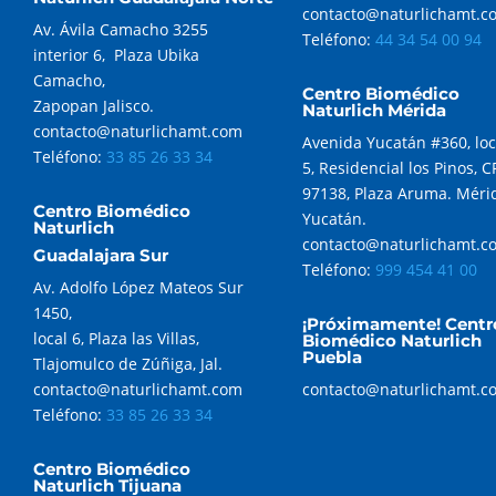
contacto@naturlichamt.c
Av. Ávila Camacho 3255
Teléfono:
44 34 54 00 94
interior 6, Plaza Ubika
Camacho,
Centro Biomédico
Zapopan Jalisco.
Naturlich Mérida
contacto@naturlichamt.com
Avenida Yucatán #360, loc
Teléfono:
33 85 26 33 34
5, Residencial los Pinos, C
97138, Plaza Aruma. Méri
Centro Biomédico
Yucatán.
Naturlich
contacto@naturlichamt.c
Guadalajara Sur
Teléfono:
999 454 41 00
Av. Adolfo López Mateos Sur
1450,
¡Próximamente! Centr
local 6, Plaza las Villas,
Biomédico Naturlich
Puebla
Tlajomulco de Zúñiga, Jal.
contacto@naturlichamt.com
contacto@naturlichamt.c
Teléfono:
33 85 26 33 34
Centro Biomédico
Naturlich Tijuana